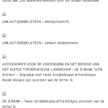
schat aan 230 klankvoorbeelden voor de Umlaut-dobbelaar.
UMLAUT-DOBBELSTEEN – Klink(er)schrift.
UMLAUT-DOBBELSTEEN – Umlaut-dobbelsteen.
ACCESSOIRES VOOR DE VERZORGING EN HET BEHOUD VAN
HET DUITSE TYPOGRAFISCHE LANDSCHAP • DE ß-BANK 'toffe
ßtenen' – Gripzakje met twee Scrabblespel-letterblokjes.
Beide blokjes zijn voorzien van de letter ß.
DE ß-BANK – Twee Scrabblespel-letterblokjes voorzien van de
letter ß.