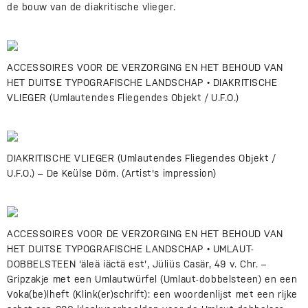
de bouw van de diakritische vlieger.
ACCESSOIRES VOOR DE VERZORGING EN HET BEHOUD VAN
HET DUITSE TYPOGRAFISCHE LANDSCHAP • DIAKRITISCHE
VLIEGER (Umlautendes Fliegendes Objekt / U.F.O.)
DIAKRITISCHE VLIEGER (Umlautendes Fliegendes Objekt /
U.F.O.) – De Keülse Döm. (Artist's impression)
ACCESSOIRES VOOR DE VERZORGING EN HET BEHOUD VAN
HET DUITSE TYPOGRAFISCHE LANDSCHAP • UMLAUT-
DOBBELSTEEN 'äleä iäctä est', Jüliüs Casär, 49 v. Chr. –
Gripzakje met een Umlautwürfel (Umlaut-dobbelsteen) en een
Voka(be)lheft (Klink(er)schrift): een woordenlijst met een rijke