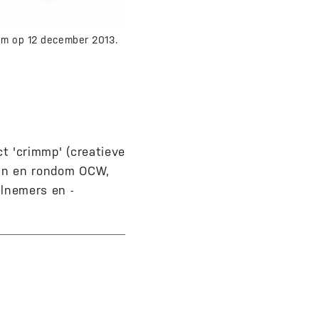
dam op 12 december 2013.
ct 'crimmp' (creatieve
n in en rondom OCW,
lnemers en -