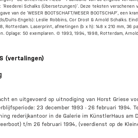
t ‘Reederei Schalks (Übersetzungen)’. Deze teksten verschenen v
itgave van de ‘WESER BOOTSCHAFT/WESER BOOTSCHAP’, een krant
ds/Duits-Engels): Leslie Robbins, Cor Drost & Arnold Schalks. Eind
98, Rotterdam. Laserprint, afmetingen (b x h): 148 x 210 mm, 36 pa
n. Oplage: 50 exemplaren. © 1993, 1994, 1998, Rotterdam, Arnold
 (vertalingen)
g
acht en uitgevoerd op uitnodiging van Horst Griese v
rblijfsperiode: 23 december 1993 - 26 februari 1994. T
ning rederijkantoor in de Galerie im KünstlerHaus am D
eerboot) t/m 26 februari 1994, (veerdienst op de Klei