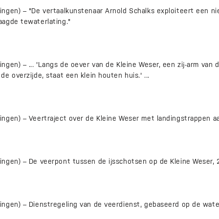
ngen) – "De vertaalkunstenaar Arnold Schalks exploiteert een n
agde tewaterlating."
gen) – ... 'Langs de oever van de Kleine Weser, een zij-arm van d
e overzijde, staat een klein houten huis.' ...
ngen) – Veertraject over de Kleine Weser met landingstrappen a
ngen) – De veerpont tussen de ijsschotsen op de Kleine Weser, 2
ngen) – Dienstregeling van de veerdienst, gebaseerd op de wate