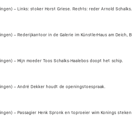
gen) – Links: stoker Horst Griese. Rechts: reder Arnold Schalks.
ngen) – Rederijkantoor in de Galerie im KünstlerHaus am Deich, 
ngen) – Mijn moeder Toos Schalks-Haalebos doopt het schip.
ingen) – André Dekker houdt de openingstoespraak.
ngen) – Passagier Henk Spronk en toproeier wim Konings steken 