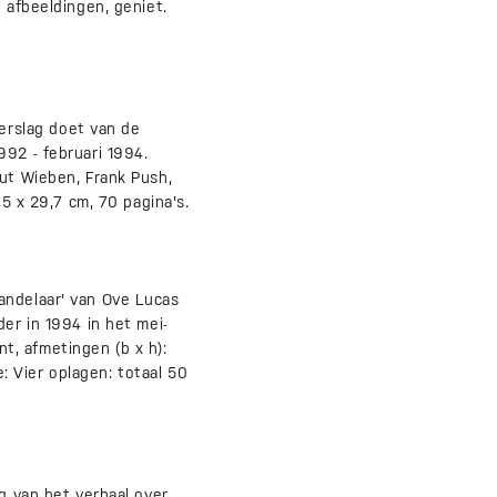
 afbeeldingen, geniet.
erslag doet van de
992 - februari 1994.
mut Wieben, Frank Push,
,5 x 29,7 cm, 70 pagina's.
andelaar' van Ove Lucas
er in 1994 in het mei-
, afmetingen (b x h):
e: Vier oplagen: totaal 50
g van het verhaal over