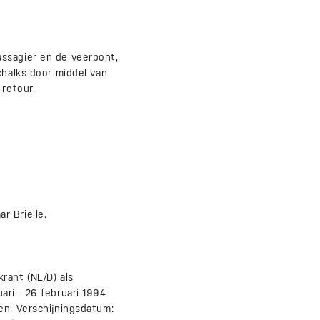
assagier en de veerpont,
chalks door middel van
 retour.
r Brielle.
ant (NL/D) als
ari - 26 februari 1994
en. Verschijningsdatum: