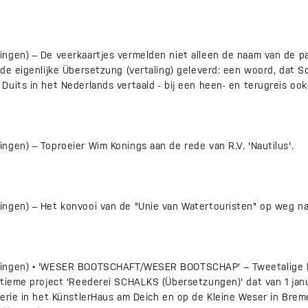
ngen) – De veerkaartjes vermelden niet alleen de naam van de p
de eigenlijke Übersetzung (vertaling) geleverd: een woord, dat S
uits in het Nederlands vertaald - bij een heen- en terugreis ook
gen) – Toproeier Wim Konings aan de rede van R.V. 'Nautilus'.
ngen) – Het konvooi van de "Unie van Watertouristen" op weg naa
ingen) • 'WESER BOOTSCHAFT/WESER BOOTSCHAP' – Tweetalige kr
tieme project 'Reederei SCHALKS (Übersetzungen)' dat van 1 janu
lerie in het KünstlerHaus am Deich en op de Kleine Weser in Brem