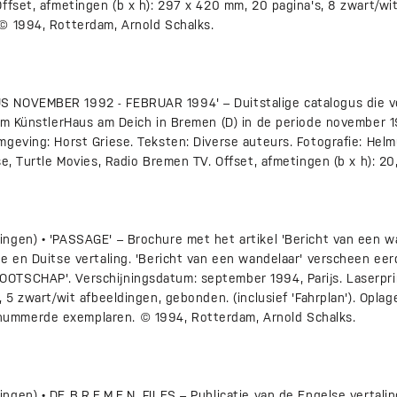
ffset, afmetingen (b x h): 297 x 420 mm, 20 pagina's, 8 zwart/wit
© 1994, Rotterdam, Arnold Schalks.
 NOVEMBER 1992 - FEBRUAR 1994' – Duitstalige catalogus die v
im KünstlerHaus am Deich in Bremen (D) in de periode november 1
geving: Horst Griese. Teksten: Diverse auteurs. Fotografie: Hel
se, Turtle Movies, Radio Bremen TV. Offset, afmetingen (b x h): 20
ngen) • 'PASSAGE' – Brochure met het artikel 'Bericht van een w
e en Duitse vertaling. 'Bericht van een wandelaar' verscheen eerd
TSCHAP'. Verschijningsdatum: september 1994, Parijs. Laserprint
 5 zwart/wit afbeeldingen, gebonden. (inclusief 'Fahrplan'). Oplag
mmerde exemplaren. © 1994, Rotterdam, Arnold Schalks.
gen) • DE B.R.E.M.E.N. FILES – Publicatie van de Engelse vertalin