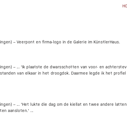
H
ngen) – Veerpont en firma-logo in de Galerie im KünstlerHaus.
ngen) – ... 'Ik plaatste de dwarsschotten van voor- en achterst
fstanden van elkaar in het droogdok. Daarmee legde ik het profie
gen) – ... 'Het lukte die dag om de kiellat en twee andere latten
en aansloten.' ...