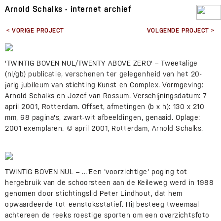
Arnold Schalks - internet archief
< VORIGE PROJECT
VOLGENDE PROJECT >
'TWINTIG BOVEN NUL/TWENTY ABOVE ZERO' – Tweetalige
(nl/gb) publicatie, verschenen ter gelegenheid van het 20-
jarig jubileum van stichting Kunst en Complex. Vormgeving:
Arnold Schalks en Jozef van Rossum. Verschijningsdatum: 7
april 2001, Rotterdam. Offset, afmetingen (b x h): 130 x 210
mm, 68 pagina's, zwart-wit afbeeldingen, genaaid. Oplage:
2001 exemplaren. © april 2001, Rotterdam, Arnold Schalks.
TWINTIG BOVEN NUL – ...'Een 'voorzichtige' poging tot
hergebruik van de schoorsteen aan de Keileweg werd in 1988
genomen door stichtingslid Peter Lindhout, dat hem
opwaardeerde tot eenstoksstatief. Hij besteeg tweemaal
achtereen de reeks roestige sporten om een overzichtsfoto