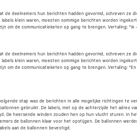
 de deelnemers hun berichten hadden gevormd, schreven ze die
e labels klein waren, moesten sommige berichten worden ingekort.
n om de communicatieketen op gang te brengen. Vertaling: "ik – jij 
 de deelnemers hun berichten hadden gevormd, schreven ze die
e labels klein waren, moesten sommige berichten worden ingekort.
jn om de communicatieketen op gang te brengen. Vertaling: "En t
gende stap was de berichten in alle mogelijke richtingen te ve
allonnen gebruikt. De labels, met op de achterzijde het adres 
gd. De heersende winden zouden hen op hun vlucht sturen. In he
emers de ballonnen klaar voor het opstijgen. De ballonnen werd
bels aan de ballonnen bevestigd.