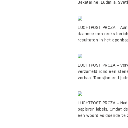
Jekatarine, Ludmila, Svetl
LUCHTPOST PROZA – Aan h
daarmee een reeks berich
resultaten in het openba
LUCHTPOST PROZA – Vervol
verzameld rond een stenen
verhaal 'Roesjlan en Ljudm
LUCHTPOST PROZA – Nadat
papieren labels. Omdat d
één woord voldoende te z