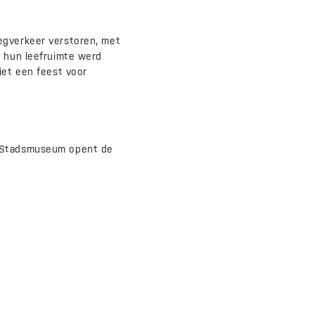
egverkeer verstoren, met
n hun leefruimte werd
iet een feest voor
i Stadsmuseum opent de