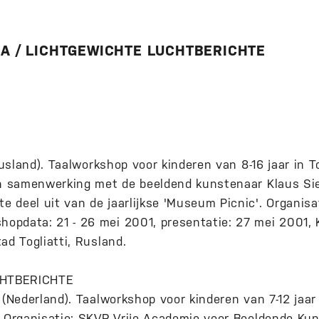
A / LICHTGEWICHTE LUCHTBERICHTE
(Rusland). Taalworkshop voor kinderen van 8-16 jaar in T
in samenwerking met de beeldend kunstenaar Klaus Sie
deel uit van de jaarlijkse 'Museum Picnic'. Organisati
pdata: 21 - 26 mei 2001, presentatie: 27 mei 2001, K
ad Togliatti, Rusland.
HTBERICHTE
 (Nederland). Taalworkshop voor kinderen van 7-12 jaar
. Organisatie: SKVR-Vrije Academie voor Beeldende Ku