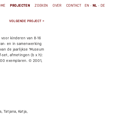
-
-
OME
PROJECTEN
ZOEKEN
OVER
CONTACT
EN
NL
DE
VOLGENDE PROJECT >
 voor kinderen van 8-16
g van- en in samenwerking
van de jaarlijkse 'Museum
-set, afmetingen (b x h):
.000 exemplaren. © 2001,
 Tatjana, Katja,