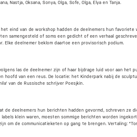
ana, Nastja, Oksana, Sonya, Olga, Sofe, Olga, Elya en Tanja.
et eind van de workshop hadden de deelnemers hun favoriete 
ten samengesteld of soms een gedicht of een verhaal geschreve
ar. Elke deelnemer beklom daartoe een provisorisch podium.
gens las de deelnemer zijn of haar bijdrage luid voor aan het pu
 hoofd van een reus. De locatie: het Kinderpark nabij de sculpt
ila' van de Russische schrijver Poesjkin.
 de deelnemers hun berichten hadden gevormd, schreven ze die
e labels klein waren, moesten sommige berichten worden ingekort.
ijn om de communicatieketen op gang te brengen. Vertaling: "To