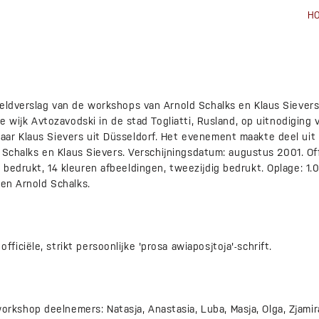
H
eeldverslag van de workshops van Arnold Schalks en Klaus Sievers
 de wijk Avtozavodski in de stad Togliatti, Rusland, op uitnodigin
ar Klaus Sievers uit Düsseldorf. Het evenement maakte deel uit 
d Schalks en Klaus Sievers. Verschijningsdatum: augustus 2001. Off
 bedrukt, 14 kleuren afbeeldingen, tweezijdig bedrukt. Oplage: 1
 en Arnold Schalks.
iciële, strikt persoonlijke 'prosa awiaposjtoja'-schrift.
hop deelnemers: Natasja, Anastasia, Luba, Masja, Olga, Zjamira,