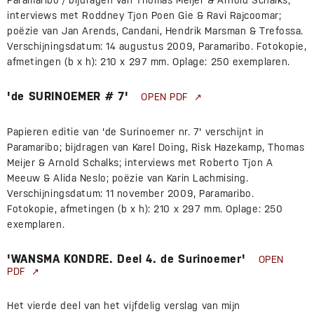
Paramaribo / bijdragen van Thomas Meijer & Arnold Schalks;
interviews met Roddney Tjon Poen Gie & Ravi Rajcoomar;
poëzie van Jan Arends, Candani, Hendrik Marsman & Trefossa.
Verschijningsdatum: 14 augustus 2009, Paramaribo. Fotokopie,
afmetingen (b x h): 210 x 297 mm. Oplage: 250 exemplaren.
'de SURINOEMER # 7'
OPEN PDF
Papieren editie van 'de Surinoemer nr. 7' verschijnt in
Paramaribo; bijdragen van Karel Doing, Risk Hazekamp, Thomas
Meijer & Arnold Schalks; interviews met Roberto Tjon A
Meeuw & Alida Neslo; poëzie van Karin Lachmising.
Verschijningsdatum: 11 november 2009, Paramaribo.
Fotokopie, afmetingen (b x h): 210 x 297 mm. Oplage: 250
exemplaren.
'WANSMA KONDRE. Deel 4. de Surinoemer'
OPEN
PDF
Het vierde deel van het vijfdelig verslag van mijn