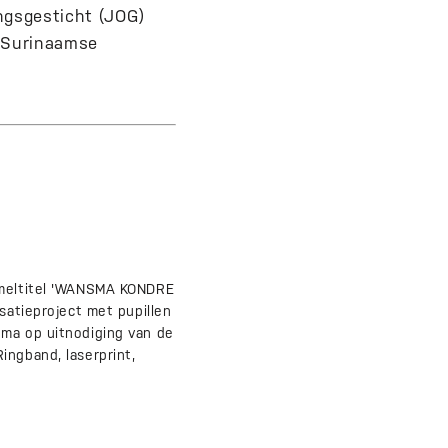
ngsgesticht (JOG)
e Surinaamse
zameltitel 'WANSMA KONDRE
satieproject met pupillen
oma op uitnodiging van de
ingband, laserprint,