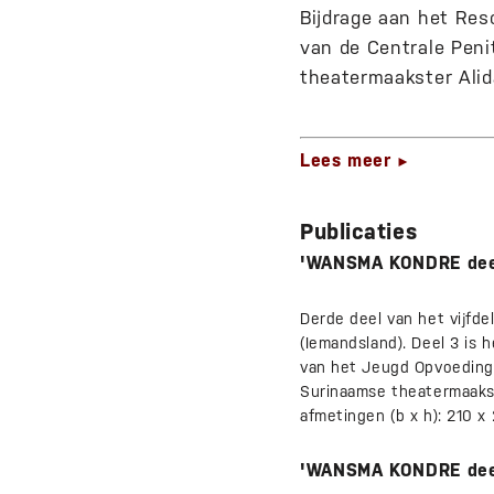
Bijdrage aan het Res
van de Centrale Peni
theatermaakster Alid
Lees meer
►
Publicaties
'WANSMA KONDRE deel
Derde deel van het vijfd
(Iemandsland). Deel 3 is 
van het Jeugd Opvoedings
Surinaamse theatermaakste
afmetingen (b x h): 210 x
'WANSMA KONDRE deel