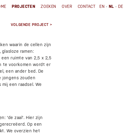
-
-
OME
PROJECTEN
ZOEKEN
OVER
CONTACT
EN
NL
DE
VOLGENDE PROJECT >
ken waarin de cellen zijn
 glasloze ramen:
 een ruimte van 2,5 x 2,5
len te voorkomen wordt er
el, een ander bed. De
De jongens zouden
 mij een raadsel. We
 'de zaal'. Hier zijn
 gerecreëerd. Op een
akt. We overzien het