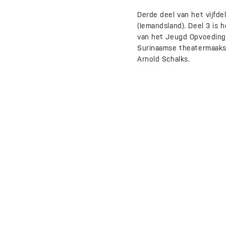
Derde deel van het vijfd
(Iemandsland). Deel 3 is 
van het Jeugd Opvoedings
Surinaamse theatermaakst
Arnold Schalks.