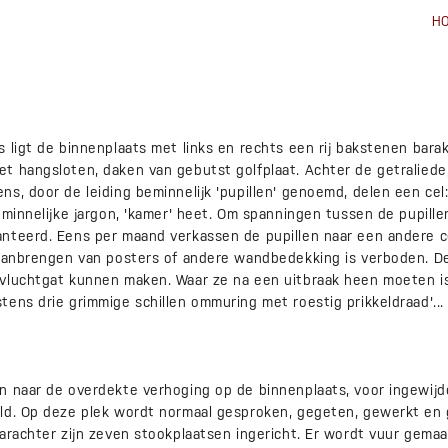
H
 ligt de binnenplaats met links en rechts een rij bakstenen barak
t hangsloten, daken van gebutst golfplaat. Achter de getraliede,
s, door de leiding beminnelijk 'pupillen' genoemd, delen een cel:
eminnelijke jargon, 'kamer' heet. Om spanningen tussen de pupil
nteerd. Eens per maand verkassen de pupillen naar een andere c
 aanbrengen van posters of andere wandbedekking is verboden. 
vluchtgat kunnen maken. Waar ze na een uitbraak heen moeten is
ens drie grimmige schillen ommuring met roestig prikkeldraad'...
 naar de overdekte verhoging op de binnenplaats, voor ingewijden:
ld. Op deze plek wordt normaal gesproken, gegeten, gewerkt en
arachter zijn zeven stookplaatsen ingericht. Er wordt vuur gema