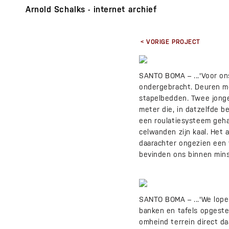
Arnold Schalks - internet archief
< VORIGE PROJECT
SANTO BOMA – ...'Voor ons
ondergebracht. Deuren me
stapelbedden. Twee jongen
meter die, in datzelfde b
een roulatiesysteem geha
celwanden zijn kaal. Het
daarachter ongezien een 
bevinden ons binnen minst
SANTO BOMA – ...'We lopen
banken en tafels opgeste
omheind terrein direct da