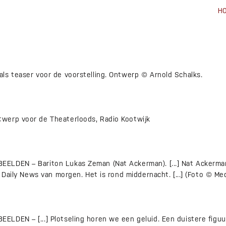
H
ls teaser voor de voorstelling. Ontwerp © Arnold Schalks.
werp voor de Theaterloods, Radio Kootwijk
LDEN – Bariton Lukas Zeman (Nat Ackerman). [...] Nat Ackerman
e Daily News van morgen. Het is rond middernacht. [...] (Foto © M
LDEN – [...] Plotseling horen we een geluid. Een duistere figu