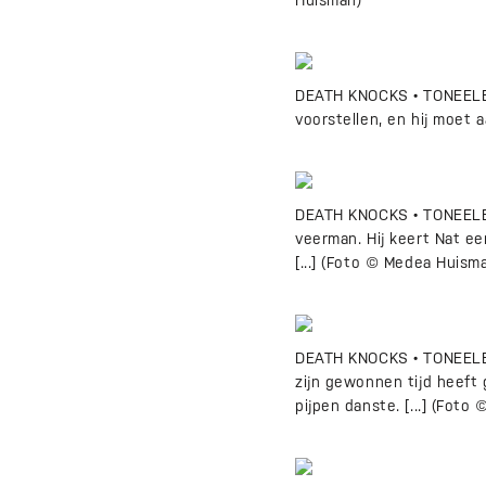
Huisman)
DEATH KNOCKS • TONEELBEE
voorstellen, en hij moet 
DEATH KNOCKS • TONEELBEEL
veerman. Hij keert Nat e
[...] (Foto © Medea Huism
DEATH KNOCKS • TONEELBEE
zijn gewonnen tijd heeft
pijpen danste. [...] (Foto 