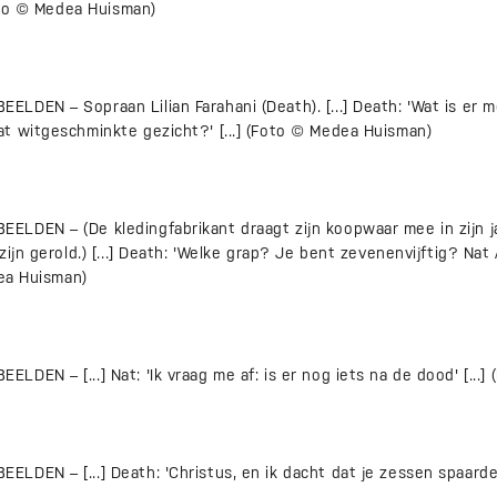
Foto © Medea Huisman)
DEN – Sopraan Lilian Farahani (Death). [...] Death: 'Wat is er m
t witgeschminkte gezicht?' [...] (Foto © Medea Huisman)
LDEN – (De kledingfabrikant draagt zijn koopwaar mee in zijn 
zijn gerold.) [...] Death: 'Welke grap? Je bent zevenenvijftig? Nat
dea Huisman)
DEN – [...] Nat: 'Ik vraag me af: is er nog iets na de dood' [...
DEN – [...] Death: 'Christus, en ik dacht dat je zessen spaarde.'