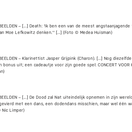
LDEN – [...] Death: 'Ik ben een van de meest angstaanjagende fi
aan Moe Lefkowitz denken.'' [...] (Foto © Medea Huisman)
DEN – Klarinettist Jasper Grijpink (Charon). [...] Nog diezelfde
en bonus uit; een cadeautje voor zijn goede spel: CONCERT VOOR
an)
LDEN – [...] De Dood zal Nat uiteindelijk opnemen in zijn wereld
 gevierd met een dans, een dodendans misschien, maar wel één wa
© Nic Limper)