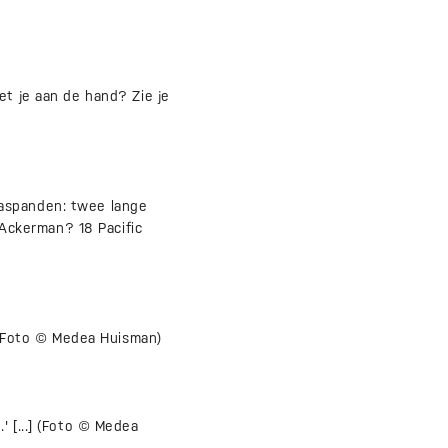
et je aan de hand? Zie je
jaspanden: twee lange
 Ackerman? 18 Pacific
] (Foto © Medea Huisman)
 [...] (Foto © Medea