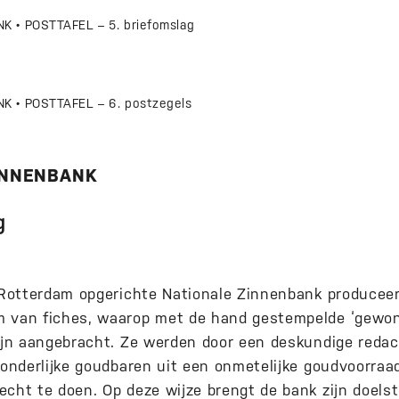
 • POSTTAFEL – 5. briefomslag
K • POSTTAFEL – 6. postzegels
INNENBANK
g
n Rotterdam opgerichte Nationale Zinnenbank producee
m van fiches, waarop met de hand gestempelde ‘gewon
zijn aangebracht. Ze werden door een deskundige redac
zonderlijke goudbaren uit een onmetelijke goudvoorraa
cht te doen. Op deze wijze brengt de bank zijn doelste