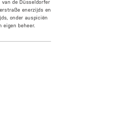
n van de Düsseldorfer
erstraße enerzijds en
jds, onder auspiciën
n eigen beheer.