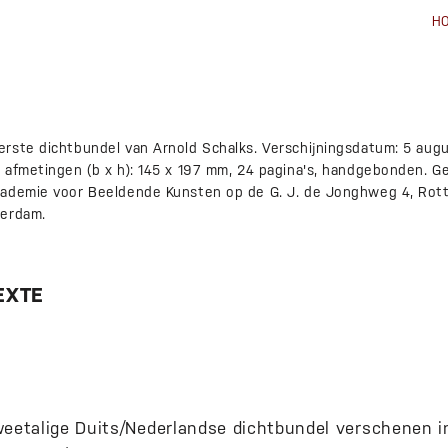
H
rste dichtbundel van Arnold Schalks. Verschijningsdatum: 5 aug
 afmetingen (b x h): 145 x 197 mm, 24 pagina's, handgebonden. Ge
cademie voor Beeldende Kunsten op de G. J. de Jonghweg 4, Rott
terdam.
EXTE
weetalige Duits/Nederlandse dichtbundel verschenen i