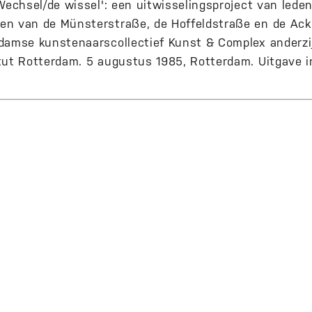
 Wechsel/de wissel': een uitwisselingsproject van lede
n van de Münsterstraße, de Hoffeldstraße en de Ack
damse kunstenaarscollectief Kunst & Complex anderzi
tut Rotterdam. 5 augustus 1985, Rotterdam. Uitgave i