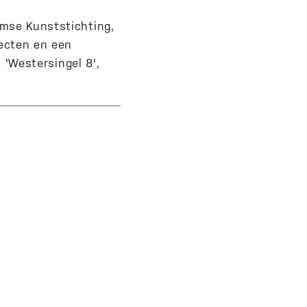
amse Kunststichting,
jecten en een
e 'Westersingel 8',