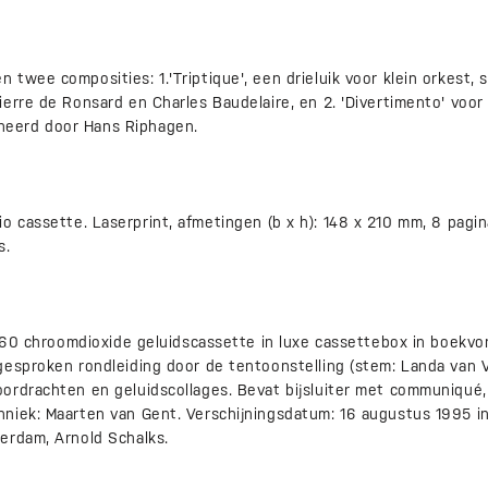
twee composities: 1.'Triptique', een drieluik voor klein orkest, 
erre de Ronsard en Charles Baudelaire, en 2. 'Divertimento' voor 
eerd door Hans Riphagen.
e audio cassette. Laserprint, afmetingen (b x h): 148 x 210 mm, 8 pag
s.
 C-60 chroomdioxide geluidscassette in luxe cassettebox in boekv
esproken rondleiding door de tentoonstelling (stem: Landa van Vl
ordrachten en geluidscollages. Bevat bijsluiter met communiqué, 
niek: Maarten van Gent. Verschijningsdatum: 16 augustus 1995 i
erdam, Arnold Schalks.