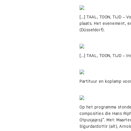
[...] TAAL, TOON, TIJD – 
plaats. Het evenement, ex
(Düsseldorf).
[...] TAAL, TOON, TIJD –
Partituur en koplamp voor
Op het programma stonden
composities die Hans Riph
Otpusjajesji”. Met: Maart
Sigurdardottir (alt), Arno