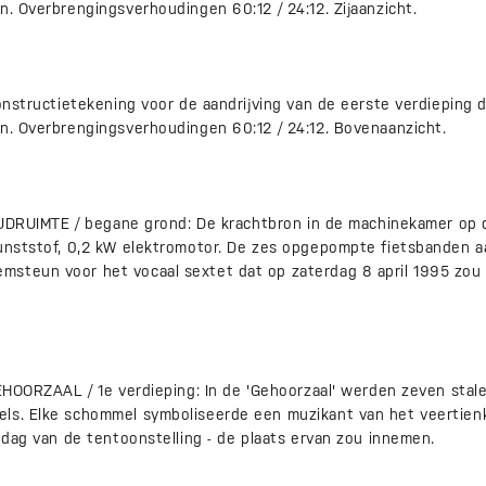
n. Overbrengingsverhoudingen 60:12 / 24:12. Zijaanzicht.
Constructietekening voor de aandrijving van de eerste verdieping
en. Overbrengingsverhoudingen 60:12 / 24:12. Bovenaanzicht.
 TIJDRUIMTE / begane grond: De krachtbron in de machinekamer op 
kunststof, 0,2 kW elektromotor. De zes opgepompte fietsbanden 
steun voor het vocaal sextet dat op zaterdag 8 april 1995 zou 
GEHOORZAAL / 1e verdieping: In de 'Gehoorzaal' werden zeven sta
els. Elke schommel symboliseerde een muzikant van het veertie
e dag van de tentoonstelling - de plaats ervan zou innemen.