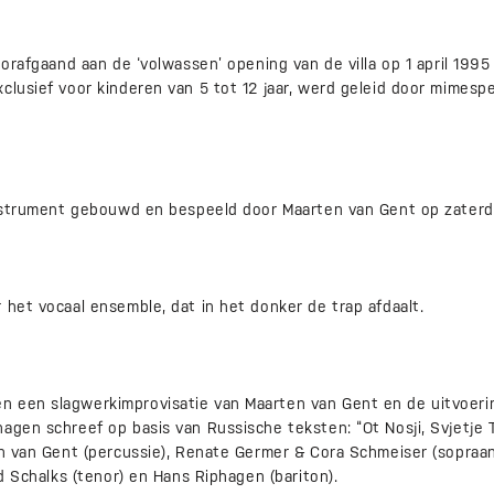
Voorafgaand aan de ‘volwassen’ opening van de villa op 1 april 199
clusief voor kinderen van 5 tot 12 jaar, werd geleid door mimesp
 Instrument gebouwd en bespeeld door Maarten van Gent op zaterda
 het vocaal ensemble, dat in het donker de trap afdaalt.
 een slagwerkimprovisatie van Maarten van Gent en de uitvoering
agen schreef op basis van Russische teksten: “Ot Nosji, Svjetje T
en van Gent (percussie), Renate Germer & Cora Schmeiser (sopraa
ld Schalks (tenor) en Hans Riphagen (bariton).