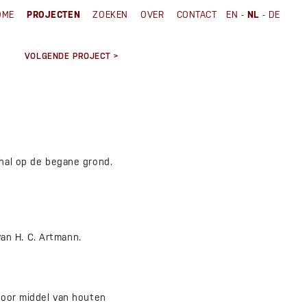
-
-
OME
PROJECTEN
ZOEKEN
OVER
CONTACT
EN
NL
DE
VOLGENDE PROJECT >
 hal op de begane grond.
van H. C. Artmann.
 door middel van houten