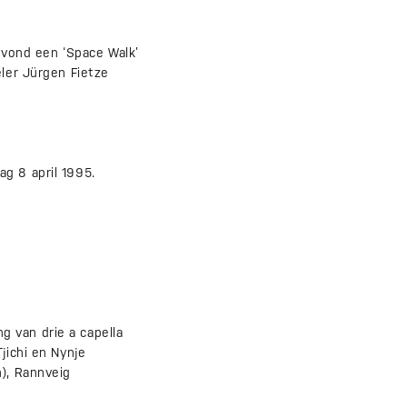
5 vond een ‘Space Walk’
eler Jürgen Fietze
g 8 april 1995.
 van drie a capella
jichi en Nynje
n), Rannveig