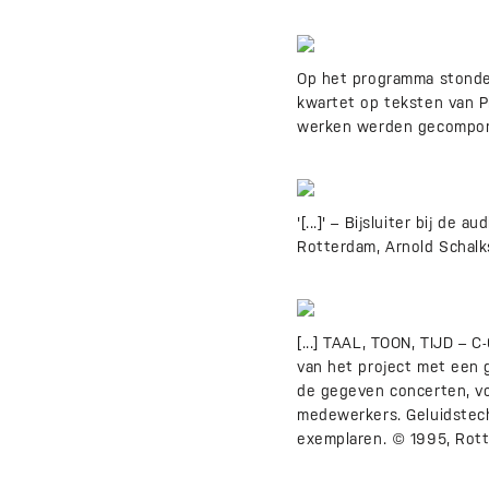
Op het programma stonden 
kwartet op teksten van Pi
werken werden gecompon
'[...]' – Bijsluiter bij d
Rotterdam, Arnold Schalk
[...] TAAL, TOON, TIJD –
van het project met een g
de gegeven concerten, vo
medewerkers. Geluidstech
exemplaren. © 1995, Rott