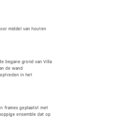
 door middel van houten
de begane grond van Villa
aan de wand
optreden in het
len frames geplaatst met
nkoppige ensemble dat op