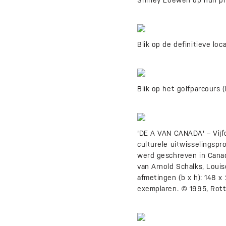
Shirley Loewen op hun pri
Blik op de definitieve loc
Blik op het golfparcours (
'DE A VAN CANADA' – Vijf
culturele uitwisselingspr
werd geschreven in Canad
van Arnold Schalks, Loui
afmetingen (b x h): 148 x
exemplaren. © 1995, Rott