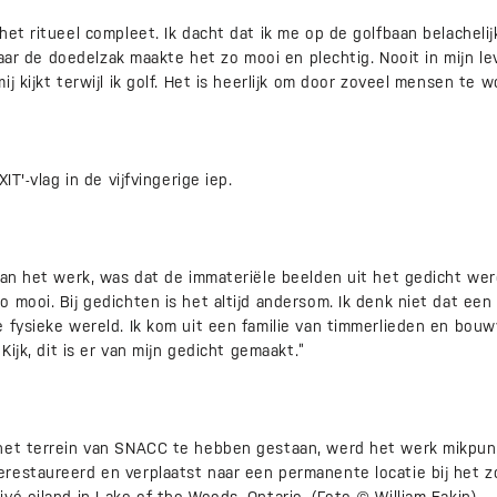
et ritueel compleet. Ik dacht dat ik me op de golfbaan belachelijk
 Maar de doedelzak maakte het zo mooi en plechtig. Nooit in mijn le
j kijkt terwijl ik golf. Het is heerlijk om door zoveel mensen te 
IT'-vlag in de vijfvingerige iep.
aan het werk, was dat de immateriële beelden uit het gedicht we
 mooi. Bij gedichten is het altijd andersom. Ik denk niet dat een
 fysieke wereld. Ik kom uit een familie van timmerlieden en bouwv
 Kijk, dit is er van mijn gedicht gemaakt.”
het terrein van SNACC te hebben gestaan, werd het werk mikpun
restaureerd en verplaatst naar een permanente locatie bij het zo