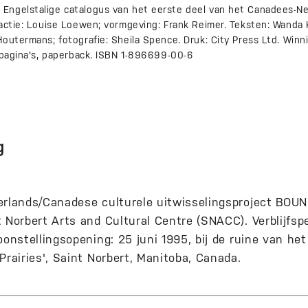
Engelstalige catalogus van het eerste deel van het Canadees-N
dactie: Louise Loewen; vormgeving: Frank Reimer. Teksten: Wanda
outermans; fotografie: Sheila Spence. Druk: City Press Ltd. Winn
 pagina's, paperback. ISBN 1-896699-00-6
g
erlands/Canadese culturele uitwisselingsproject BOU
 Norbert Arts and Cultural Centre (SNACC). Verblijfspe
oonstellingsopening: 25 juni 1995, bij de ruine van he
Prairies', Saint Norbert, Manitoba, Canada.