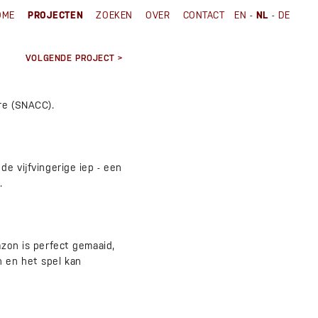
-
-
OME
PROJECTEN
ZOEKEN
OVER
CONTACT
EN
NL
DE
VOLGENDE PROJECT >
tre (SNACC).
de vijfvingerige iep - een
.
azon is perfect gemaaid,
n en het spel kan