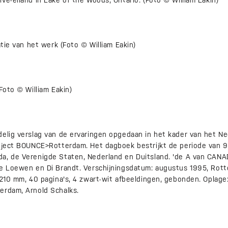
vé-eiland in Lake of the Woods, Ontario. (Foto © William Eakin)
atie van het werk (Foto © William Eakin)
Foto © William Eakin)
delig verslag van de ervaringen opgedaan in het kader van het N
oject BOUNCE>Rotterdam. Het dagboek bestrijkt de periode van 9 m
a, de Verenigde Staten, Nederland en Duitsland. 'de A van CANA
se Loewen en Di Brandt. Verschijningsdatum: augustus 1995, Rott
 210 mm, 40 pagina's, 4 zwart-wit afbeeldingen, gebonden. Oplage:
erdam, Arnold Schalks.