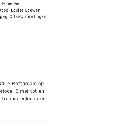
ederlandse
 Koop, Louise Loewen,
ipeg. Offset, afmetingen
NCE > Rotterdam op
riode: 9 mei tot en
t Trappistenklooster