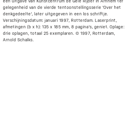
een uitgave van Kunstcentrum de Gele Rijder in Arnhem ter
gelegenheid van de vierde tentoonstellingsserie 'Over het
denkgedeelte', later uitgegeven in een los schriftje.
Verschijningsdatum: januari 1997, Rotterdam. Laserprint,
afmetingen (b x h): 135 x 185 mm, 8 pagina's, geniet. Oplage:
drie oplagen, totaal 25 exemplaren. © 1997, Rotterdam,
Arnold Schalks.