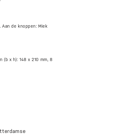
 Aan de knoppen: Miek
n (b x h): 148 x 210 mm, 8
otterdamse