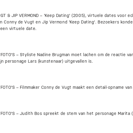
T & JIP VERMOND – 'Keep Dating' (2005), virtuele dates voor ec
 Conny de Vugt en Jip Vermond 'Keep Dating'. Bezoekers konde
 een virtuele date.
OTO'S – Styliste Nadine Brugman moet lachen om de reactie van 
ijn personage Lars (kunstenaar) uitgevallen is.
OTO'S – Filmmaker Conny de Vugt maakt een detail-opname van '
OTO'S – Judith Bos spreekt de stem van het personage Marita (