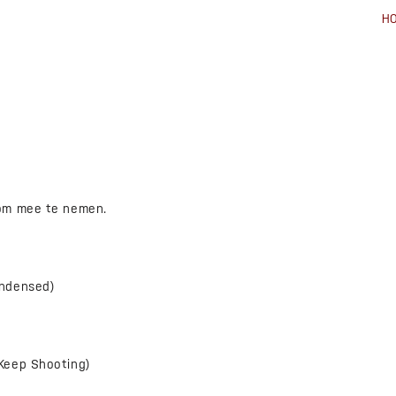
H
om mee te nemen.
ondensed)
Keep Shooting)