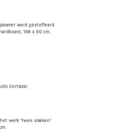
aapkamer werd gestoffeerd
 hardboard, 198 x 90 cm.
ulio Cortázar.
 het werk 'twee vlakken'
cm.