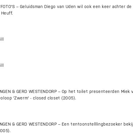
OTO'S – Geluidsman Diego van Uden wil ook een keer achter de 
 Heuff.
ll
ll
NGEN & GERD WESTENDORP – Op het toilet presenteerden Miek 
oloop 'Zwerm' - closed closet (2005).
NGEN & GERD WESTENDORP – Een tentoonstelllingbezoeker bekijk
2005).