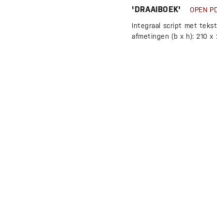
'DRAAIBOEK'
OPEN 
Integraal script met tekst
afmetingen (b x h): 210 x