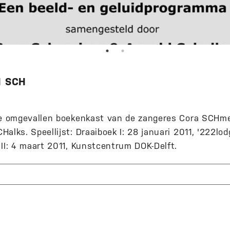
H SCH
de omgevallen boekenkast van de zangeres Cora SCHme
alks. Speellijst: Draaiboek I: 28 januari 2011, '222lod
 II: 4 maart 2011, Kunstcentrum DOK-Delft.
nkondiging '222lodge', Dordrecht.