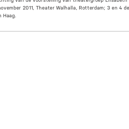
hting van de voorstelling van theatergroep Elisabeth B
november 2011, Theater Walhalla, Rotterdam; 3 en 4 d
n Haag.