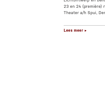
Lichtontwerp en belic
23 en 24 (première) 
Theater a/h Spui, De
Lees meer
►