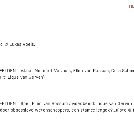
H
to © Lukas Roels.
DEN – V.l.n.r.: Meindert Velthuis, Ellen van Rossum, Cora Schme
to © Lique van Gerven)
DEN – Spel: Ellen van Rossum / videobeeld: Lique van Gerven ..
rd door obsessieve wetenschappers, een stamcellengek?...(Foto ©