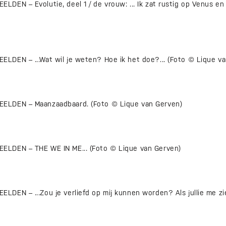
EN – Evolutie, deel 1 / de vrouw: ... Ik zat rustig op Venus en v
DEN – ...Wat wil je weten? Hoe ik het doe?... (Foto © Lique va
ELDEN – Maanzaadbaard. (Foto © Lique van Gerven)
LDEN – THE WE IN ME... (Foto © Lique van Gerven)
DEN – ...Zou je verliefd op mij kunnen worden? Als jullie me zie