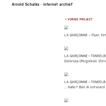
Arnold Schalks - internet archief
< VORIGE PROJECT
LA GARÇONNE – Flyer. Fo
LA GARÇONNE • TONEELBEEL
Dolorosa (Pergolesi). (Fo
LA GARÇONNE • TONEELBEEL
... Hallo? Ben ik ontvoe