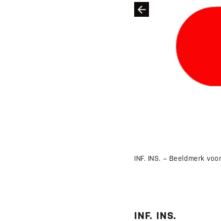
INF. INS. – Beeldmerk voo
INF. INS.