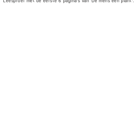
Leesproef met de eerste 6 pagina's van 'De mens een plant'.