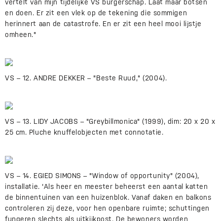
vertelt van mijn tijdelijke VS burgerschap. Laat maar botsen
en doen. Er zit een vlek op de tekening die sommigen
herinnert aan de catastrofe. En er zit een heel mooi lijstje
omheen."
VS – 12. ANDRE DEKKER – "Beste Ruud," (2004).
VS – 13. LIDY JACOBS – "Greybillmonica" (1999), dim: 20 x 20 x
25 cm. Pluche knuffelobjecten met connotatie.
VS – 14. EGIED SIMONS – "Window of opportunity" (2004),
installatie. 'Als heer en meester beheerst een aantal katten
de binnentuinen van een huizenblok. Vanaf daken en balkons
controleren zij deze, voor hen openbare ruimte; schuttingen
fungeren slechts als uitkijkpost. De bewoners worden