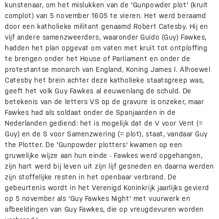
kunstenaar, om het mislukken van de 'Gunpowder plot' (kruit
complot) van 5 november 1605 te vieren. Het werd beraamd
door een katholieke militant genaamd Robert Catesby. Hij en
vijf andere samenzweerders, waaronder Guido (Guy) Fawkes,
hadden het plan opgevat om vaten met kruit tot ontploffing
te brengen onder het House of Parliament en onder de
protestantse monarch van England, Koning James I. Alhoewel
Catesby het brein achter deze katholieke staatsgreep was,
geeft het volk Guy Fawkes al eeuwenlang de schuld. De
betekenis van de letters VS op de gravure is onzeker, maar
Fawkes had als soldaat onder de Spanjaarden in de
Nederlanden gediend: het is mogelijk dat de V voor Vent (=
Guy) en de S voor Samenzwering (= plot), staat, vandaar Guy
the Plotter. De 'Gunpowder plotters' kwamen op een
gruwelijke wijze aan hun einde - Fawkes werd opgehangen,
zijn hart werd bij leven uit zijn lijf gesneden en daarna werden
zijn stoffelijke resten in het openbaar verbrand. De
gebeurtenis wordt in het Verenigd Koninkrijk jaarlijks gevierd
op 5 november als 'Guy Fawkes Night' met vuurwerk en
afbeeldingen van Guy Fawkes, die op vreugdevuren worden