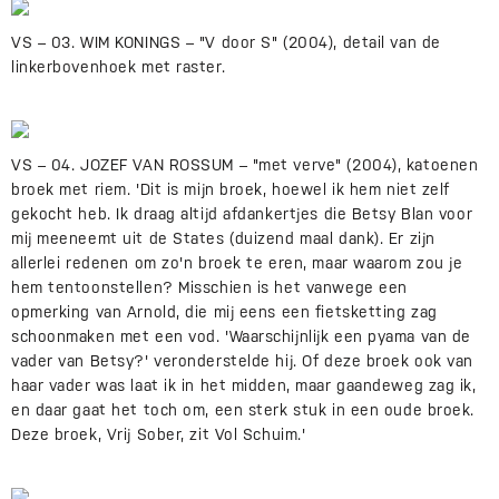
VS – 03. WIM KONINGS – "V door S" (2004), detail van de
linkerbovenhoek met raster.
VS – 04. JOZEF VAN ROSSUM – "met verve" (2004), katoenen
broek met riem. 'Dit is mijn broek, hoewel ik hem niet zelf
gekocht heb. Ik draag altijd afdankertjes die Betsy Blan voor
mij meeneemt uit de States (duizend maal dank). Er zijn
allerlei redenen om zo'n broek te eren, maar waarom zou je
hem tentoonstellen? Misschien is het vanwege een
opmerking van Arnold, die mij eens een fietsketting zag
schoonmaken met een vod. 'Waarschijnlijk een pyama van de
vader van Betsy?' veronderstelde hij. Of deze broek ook van
haar vader was laat ik in het midden, maar gaandeweg zag ik,
en daar gaat het toch om, een sterk stuk in een oude broek.
Deze broek, Vrij Sober, zit Vol Schuim.'