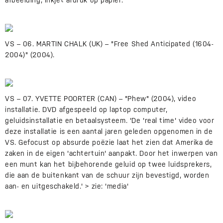
afbeelding, inkjet afdruk op papier.
VS – 06. MARTIN CHALK (UK) – "Free Shed Anticipated (1604-
2004)" (2004).
VS – 07. YVETTE POORTER (CAN) – "Phew" (2004), video
installatie. DVD afgespeeld op laptop computer,
geluidsinstallatie en betaalsysteem. 'De 'real time' video voor
deze installatie is een aantal jaren geleden opgenomen in de
VS. Gefocust op absurde poëzie laat het zien dat Amerika de
zaken in de eigen 'achtertuin' aanpakt. Door het inwerpen van
een munt kan het bijbehorende geluid op twee luidsprekers,
die aan de buitenkant van de schuur zijn bevestigd, worden
aan- en uitgeschakeld.' > zie: 'media'