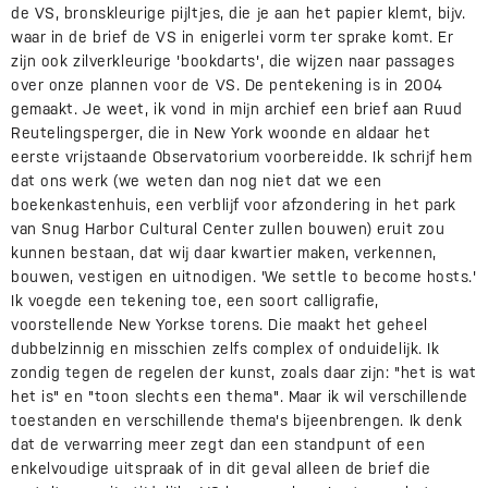
de VS, bronskleurige pijltjes, die je aan het papier klemt, bijv.
waar in de brief de VS in enigerlei vorm ter sprake komt. Er
zijn ook zilverkleurige 'bookdarts', die wijzen naar passages
over onze plannen voor de VS. De pentekening is in 2004
gemaakt. Je weet, ik vond in mijn archief een brief aan Ruud
Reutelingsperger, die in New York woonde en aldaar het
eerste vrijstaande Observatorium voorbereidde. Ik schrijf hem
dat ons werk (we weten dan nog niet dat we een
boekenkastenhuis, een verblijf voor afzondering in het park
van Snug Harbor Cultural Center zullen bouwen) eruit zou
kunnen bestaan, dat wij daar kwartier maken, verkennen,
bouwen, vestigen en uitnodigen. 'We settle to become hosts.'
Ik voegde een tekening toe, een soort calligrafie,
voorstellende New Yorkse torens. Die maakt het geheel
dubbelzinnig en misschien zelfs complex of onduidelijk. Ik
zondig tegen de regelen der kunst, zoals daar zijn: "het is wat
het is" en "toon slechts een thema". Maar ik wil verschillende
toestanden en verschillende thema's bijeenbrengen. Ik denk
dat de verwarring meer zegt dan een standpunt of een
enkelvoudige uitspraak of in dit geval alleen de brief die