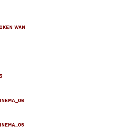
ROKEN WAN
5
INEMA_06
INEMA_05