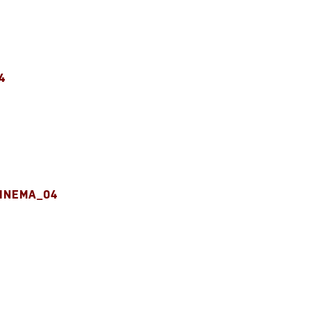
4
INEMA_04